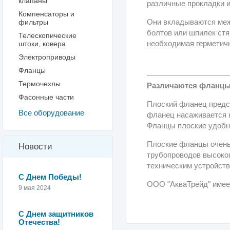
клапаны
различные прокладки и
Компенсаторы и
Они вкладываются меж
фильтры
болтов или шпилек стяг
Телескопические
необходимая герметич
штоки, ковера
Электроприводы
Фланцы
Термочехлы
Различаются фланцы 
Фасонные части
Плоский фланец предст
Все оборудование
фланец насаживается н
Фланцы плоские удобн
Плоские фланцы очень
Новости
трубопроводов высоког
техническим устройст
С Днем Победы!
ООО "АкваТрейд" имее
9 мая 2024
С Днем защитников
Отечества!