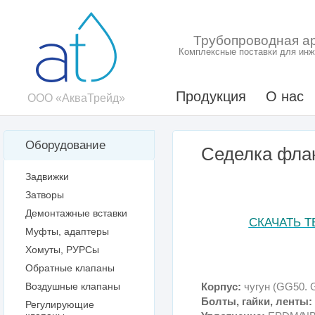
Трубопроводная а
Комплексные поставки для инж
Продукция
О нас
ООО «АкваТрейд»
Оборудование
Седелка фла
Задвижки
Затворы
Демонтажные вставки
СКАЧАТЬ 
Муфты, адаптеры
Хомуты, РУРСы
Обратные клапаны
Воздушные клапаны
К
орпус:
чугун
(GG50. 
Болты, гайки, ленты:
Регулирующие