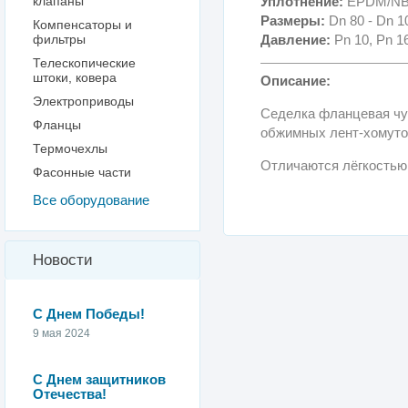
клапаны
Уплотнение:
EPDM/NB
Размеры:
Dn 80 - Dn 1
Компенсаторы и
фильтры
Давление:
Pn 10, Pn 1
Телескопические
штоки, ковера
Описание:
Электроприводы
Седелка фланцевая чу
Фланцы
обжимных лент-хомуто
Термочехлы
Отличаются лёгкостью 
Фасонные части
Все оборудование
Новости
С Днем Победы!
9 мая 2024
С Днем защитников
Отечества!