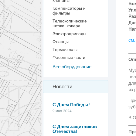
клапаны
Бол
Компенсаторы и
Упл
фильтры
Ра
Телескопические
Да
штоки, ковера
На
Электроприводы
см.
Фланцы
Термочехлы
Фасонные части
Оп
Все оборудование
Му
пол
для
Новости
из 
При
С Днем Победы!
зуб
9 мая 2024
В О
С Днем защитников
Отечества!
Пр