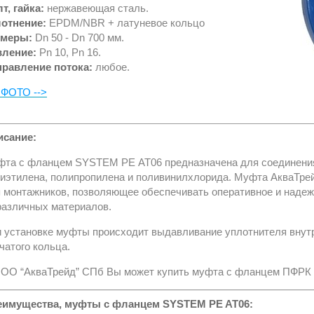
т, гайка:
нержавеющая сталь.
отнение:
EPDM/NBR + латуневое кольцо
змеры:
Dn 50 - Dn 700 мм.
вление:
Pn 10, Pn 16.
правление потока:
любое.
 ФОТО -->
исание:
фта с фла
нцем SYSTEM PE АТ06 предназ
начена для соединени
иэтилена
, полипропилена и поливинилхлорида
. Муфта АкваТре
 монтажников, позволяющее обеспечивать оперативное и надеж
различных материалов.
 установке муфты происходит выдавливание уплотнителя внутр
чатого кольца.
ОО “АкваТрейд” СПб Вы может купить муфта с фланцем ПФРК дл
еимущества, муфты с фланцем SYSTEM PE AT06: