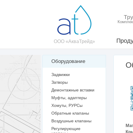
Тр
Комплек
Проду
ООО «АкваТрейд»
Оборудование
О
Задвижки
Затворы
Демонтажные вставки
Муфты, адаптеры
Хомуты, РУРСы
Обратные клапаны
Воздушные клапаны
Ма
Регулирующие
Кр