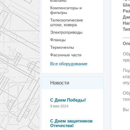
клапаны
Ша
Компенсаторы и
Ра
фильтры
Да
Телескопические
На
штоки, ковера
Ти
Электроприводы
Фланцы
Оп
Термочехлы
Обр
Фасонные части
пре
Все оборудование
Под
кла
Новости
опу
Обр
тех
С Днем Победы!
9 мая 2024
Вы 
С Днем защитников
Отечества!