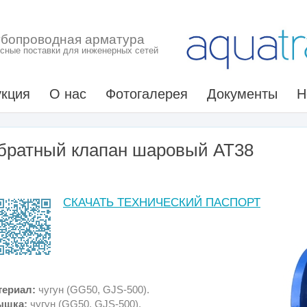
убопроводная арматура
сные поставки для инженерных сетей
кция
О нас
Фотогалерея
Документы
Н
братный клапан шаровый АТ38
СКАЧАТЬ ТЕХНИЧЕСКИЙ ПАСПОРТ
териал:
чугун (GG50, GJS-500)
.
ышка:
чугун (GG50, GJS-500)
.