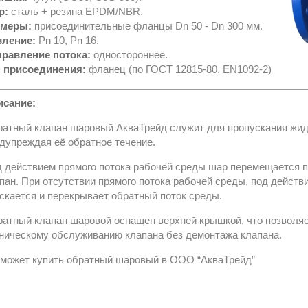
р:
сталь + резина
EPDM/NBR.
змеры:
присоединительные фланцы Dn 50 - Dn 300 мм.
вление:
Pn 10, Pn 16.
правление потока:
одностороннее.
п присоединения:
фланец (по ГОСТ 12815-80, EN1092-2)
исание:
атный клапан шаровый АкваТрейд служит для пропускания жидк
дупреждая её обратное течение.
 действием прямого потока рабочей среды шар перемещается п
пан. При отсутствии прямого потока рабочей среды, под действ
скается и перекрывает обратный поток среды.
атный клапан шаровой оснащен верхней крышкой, что позволяе
ническому обслуживанию клапана без демонтажа клапана.
может купить обратный шаровый в
ООО “АкваТрейд”