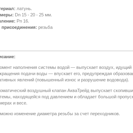
териал:
латунь.
змеры:
Dn 15 - 20 - 25 мм.
вление:
Pn 16.
п присоединения:
резьба
исание:
омент наполнения системы водой — выпускает воздух, идущий 
кращения подачи воды — впускает его, предупреждая образова
ативных явлений (повышенный износ и разрушение водовода).
оматический воздушный клапан АкваТрейд выпускает скопивши
темы, находящейся под давлением и
обладает большой пропус
мерах и весе.
можно изменение диаметра резьбы за счет переходников.