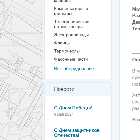
клапаны
Компенсаторы и
Ма
фильтры
Ра
Телескопические
Да
штоки, ковера
Ти
Электроприводы
Фланцы
Термочехлы
Фасонные части
Оп
Все оборудование
В м
пре
нег
Новости
Авт
сис
С Днем Победы!
раз
9 мая 2024
Воз
С Днем защитников
Отечества!