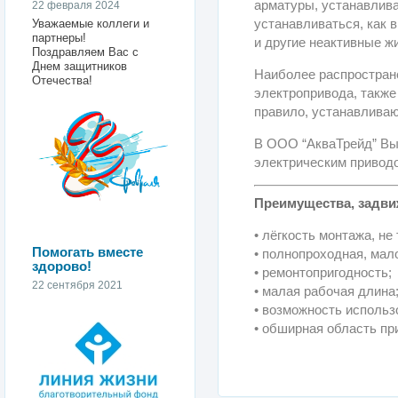
арматуры, устанавлив
22 февраля 2024
устанавливаться, как 
Уважаемые коллеги и
партнеры!
и другие неактивные ж
Поздравляем Вас с
Днем защитников
Наиболее распростран
Отечества!
электропривода, также
правило, устанавливаю
В ООО “АкваТрейд” Вы 
электрическим привод
Преимущества, задви
• лёгкость монтажа, н
Помогать вместе
• полнопроходная, мал
здорово!
• ремонтопригодность;
22 сентября 2021
• малая рабочая длина
• возможность использ
• обширная область пр