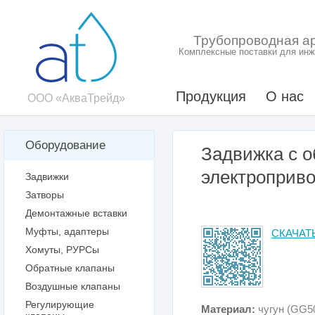
Трубопроводная а
Комплексные поставки для инж
Продукция
О нас
ООО «АкваТрейд»
Оборудование
Задвижка с о
электроприв
Задвижки
Затворы
Демонтажные вставки
Муфты, адаптеры
СКАЧАТ
Хомуты, РУРСы
Обратные клапаны
Воздушные клапаны
Регулирующие
Материал:
чугун (GG5