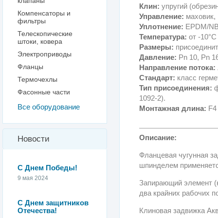
клапаны
Клин:
упругий (обрези
Компенсаторы и
Управление:
маховик, 
фильтры
Уплотнение:
EPDM/NB
Телескопические
Температура:
от -10°С
штоки, ковера
Размеры:
присоединит
Электроприводы
Давление:
Pn 10, Pn 16
Фланцы
Направление потока:
Стандарт:
класс герме
Термочехлы
Тип присоединения:
ф
Фасонные части
1092-2).
Все оборудование
Монтажная длина:
F4
Описание:
Новости
Фланцевая чугунная за
шпинделем применяется
С Днем Победы!
9 мая 2024
Запирающий элемент (
два крайних рабочих п
С Днем защитников
Отечества!
Клиновая задвижка Акв