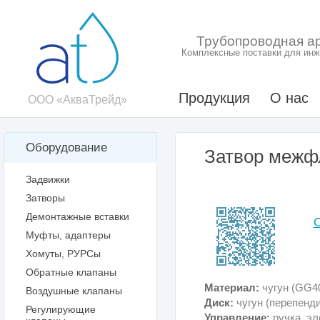
Трубопроводная а
Комплексные поставки для инж
Продукция
О нас
ООО «АкваТрейд»
Оборудование
Затвор межф
Задвижки
Затворы
Демонтажные вставки
Муфты, адаптеры
Хомуты, РУРСы
Обратные клапаны
Материал:
чугун (GG40
Воздушные клапаны
Диск:
чугун
(перепенди
Регулирующие
Управление:
ручка, э