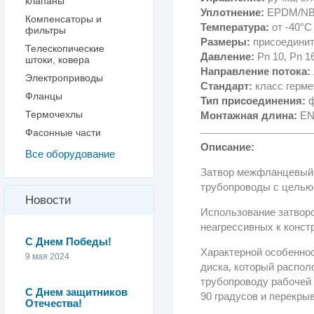
клапаны
Уплотнение:
EPDM/NB
Компенсаторы и
Температура:
от -40°С
фильтры
Размеры:
присоединит
Телескопические
Давление:
Pn 10, Pn 1
штоки, ковера
Направление потока:
Электроприводы
Стандарт:
класс герме
Фланцы
Тип присоединения:
ф
Термочехлы
Монтажная длина:
EN
Фасонные части
Описание:
Все оборудование
Затвор межфланцевый 
трубопроводы с целью 
Новости
Использование затворо
неагрессивных к конст
С Днем Победы!
Характерной особеннос
9 мая 2024
диска, который распо
трубопроводу рабочей 
С Днем защитников
90 градусов и перекры
Отечества!